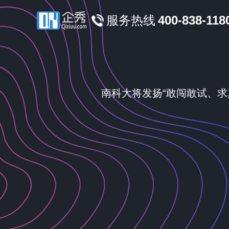
服务热线
400-838-118
南科大将发扬“敢闯敢试、求