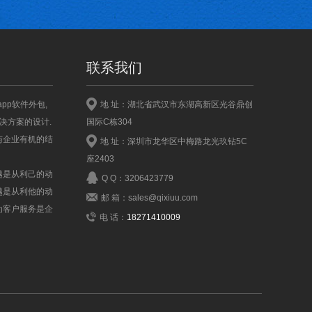
联系我们
pp软件外包,
地 址：湖北省武汉市东湖高新区光谷鼎创
决方案的设计.
国际C栋304
与企业有机的结
地 址：深圳市龙华区中梅路龙光玖钻5C
座2403
越是从利己的动
Q Q：3206423779
越是从利他的动
邮 箱：sales@qixiuu.com
为客户服务是企
电 话：
18271410009